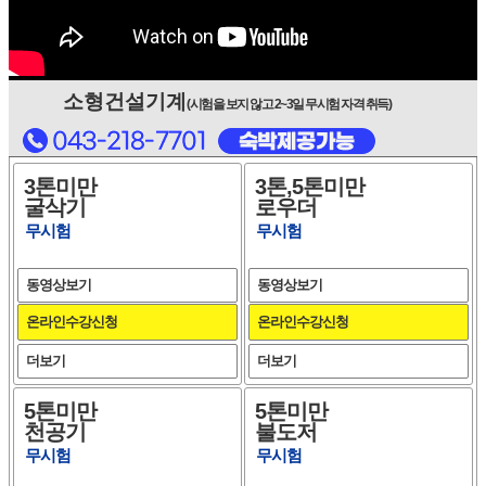
소형건설기계
(시험을 보지 않고 2~3일 무시험 자격 취득)
3톤미만
3톤,5톤미만
굴삭기
로우더
무시험
무시험
동영상보기
동영상보기
온라인수강신청
온라인수강신청
더보기
더보기
5톤미만
5톤미만
천공기
불도저
무시험
무시험