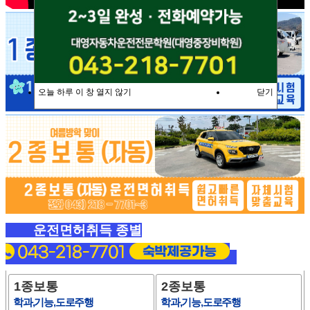
오늘 하루 이 창 열지 않기
닫기
운전면허취득 종별
1종보통
2종보통
학과,기능,도로주행
학과,기능,도로주행