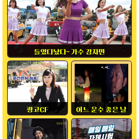
들었다놨다~ 가수 강자민
광고CF
어느 운수 좋은 날