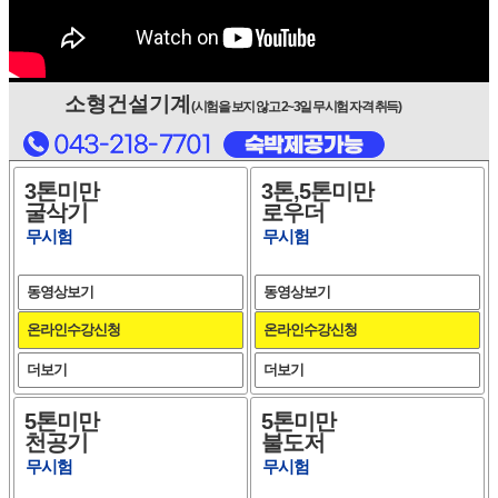
소형건설기계
(시험을 보지 않고 2~3일 무시험 자격 취득)
3톤미만
3톤,5톤미만
굴삭기
로우더
무시험
무시험
동영상보기
동영상보기
온라인수강신청
온라인수강신청
더보기
더보기
5톤미만
5톤미만
천공기
불도저
무시험
무시험