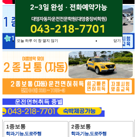
오늘 하루 이 창 열지 않기
닫기
운전면허취득 종별
1종보통
2종보통
학과,기능,도로주행
학과,기능,도로주행