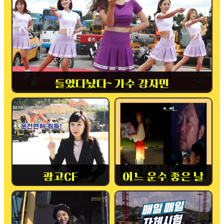
들었다놨다~ 가수 강자민
광고CF
어느 운수 좋은 날