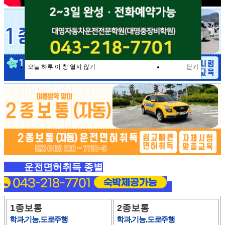
오늘 하루 이 창 열지 않기
닫기
운전면허취득 종별
1종보통
2종보통
학과,기능,도로주행
학과,기능,도로주행