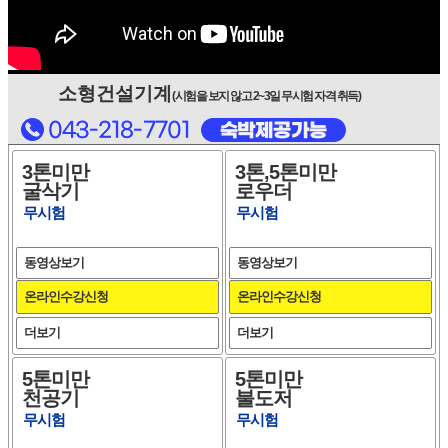
소형건설기계
(시험을 보지 않고 2~3일 무시험 자격 취득)
3톤미만
3톤,5톤미만
굴삭기
로우더
무시험
무시험
동영상보기
동영상보기
온라인수강신청
온라인수강신청
더보기
더보기
5톤미만
5톤미만
천공기
불도저
무시험
무시험