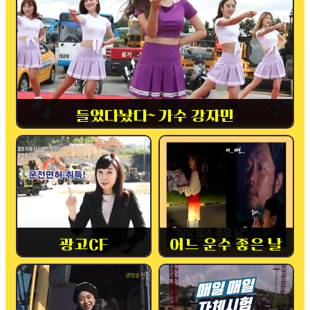
들었다놨다~ 가수 강자민
광고CF
어느 운수 좋은 날